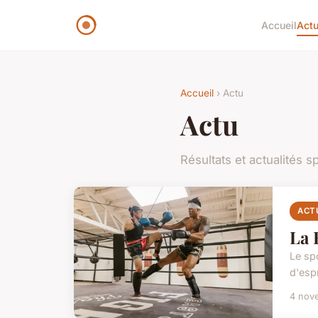
Accueil
Act
Accueil
› Actu
Actu
Résultats et actualités s
ACT
La 
Le sp
d'esp
4 nov