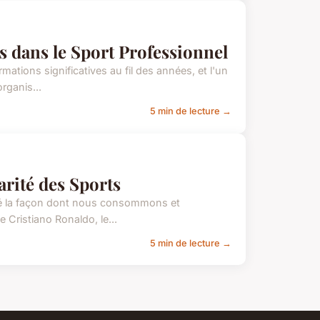
s dans le Sport Professionnel
mations significatives au fil des années, et l'un
rganis...
5 min de lecture →
arité des Sports
nné la façon dont nous consommons et
 Cristiano Ronaldo, le...
5 min de lecture →