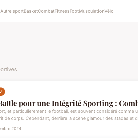
u
Autre sport
Basket
Combat
Fitness
Foot
Musculation
Vélo
portives
U
Battle pour une Intégrité Sporting : Com
ort, et particulièrement le football, est souvent considéré comme u
rit de corps. Cependant, derrière la scène glamour des stades et d
embre 2024