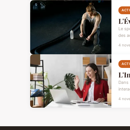
ACT
L'É
Le spo
des a
4 nov
ACT
L'I
Dans 
intera
4 nov