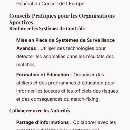
Général du Conseil de l'Europe.
Conseils Pratiques pour les Organisations
Sportives
Renforcer les Systèmes de Contrôle
Mise en Place de Systèmes de Surveillance
Avancés
: Utiliser des technologies pour
détecter les anomalies dans les résultats des
matches.
Formation et Éducation
: Organiser des
ateliers et des programmes d'éducation pour
informer les joueurs et les officiels des risques
et des conséquences du match-fixing.
Collaborer avec les Autorités
Partage d'Informations
: Collaborer avec les