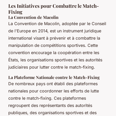
Les Initiatives pour Combattre le Match-
Fixing
La Convention de Macolin
La Convention de Macolin, adoptée par le Conseil
de l'Europe en 2014, est un instrument juridique
international visant à prévenir et à combattre la
manipulation de compétitions sportives. Cette
convention encourage la coopération entre les
États, les organisations sportives et les autorités
judiciaires pour lutter contre le match-fixing.
La Plateforme Nationale contre le Match-Fixing
De nombreux pays ont établi des plateformes
nationales pour coordonner les efforts de lutte
contre le match-fixing. Ces plateformes
regroupent des représentants des autorités
publiques, des organisations sportives et des