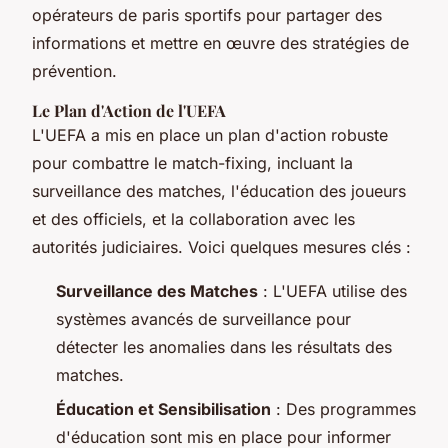
opérateurs de paris sportifs pour partager des
informations et mettre en œuvre des stratégies de
prévention.
Le Plan d'Action de l'UEFA
L'UEFA a mis en place un plan d'action robuste
pour combattre le match-fixing, incluant la
surveillance des matches, l'éducation des joueurs
et des officiels, et la collaboration avec les
autorités judiciaires. Voici quelques mesures clés :
Surveillance des Matches
: L'UEFA utilise des
systèmes avancés de surveillance pour
détecter les anomalies dans les résultats des
matches.
Éducation et Sensibilisation
: Des programmes
d'éducation sont mis en place pour informer