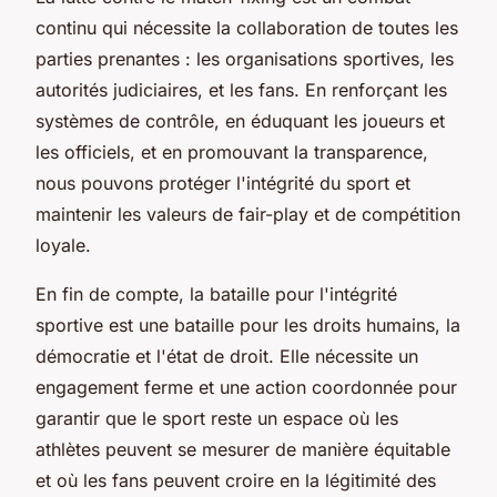
continu qui nécessite la collaboration de toutes les
parties prenantes : les organisations sportives, les
autorités judiciaires, et les fans. En renforçant les
systèmes de contrôle, en éduquant les joueurs et
les officiels, et en promouvant la transparence,
nous pouvons protéger l'intégrité du sport et
maintenir les valeurs de fair-play et de compétition
loyale.
En fin de compte, la bataille pour l'intégrité
sportive est une bataille pour les droits humains, la
démocratie et l'état de droit. Elle nécessite un
engagement ferme et une action coordonnée pour
garantir que le sport reste un espace où les
athlètes peuvent se mesurer de manière équitable
et où les fans peuvent croire en la légitimité des