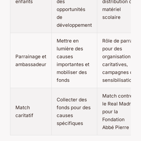
enfants
des
distribution de
opportunités
matériel
de
scolaire
développement
Mettre en
Rôle de parrain
lumière des
pour des
Parrainage et
causes
organisations
ambassadeur
importantes et
caritatives,
mobiliser des
campagnes de
fonds
sensibilisation
Match contre
Collecter des
le Real Madrid
Match
fonds pour des
pour la
caritatif
causes
Fondation
spécifiques
Abbé Pierre