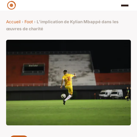
Accueil
›
Foot
›
L'implication de Kylian Mbappé dans les
œuvres de charité