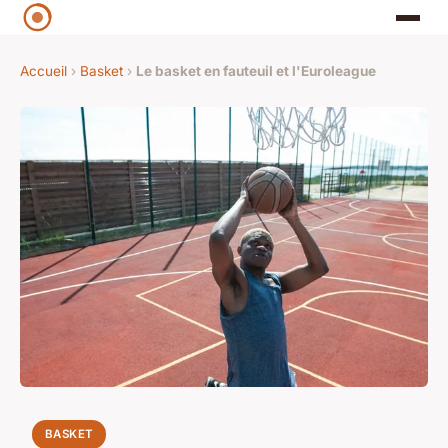
Accueil
›
Basket
›
Le basket en fauteuil et l'Euroleague
BASKET